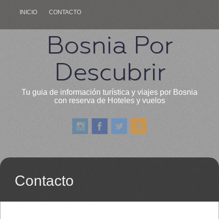
INICIO
CONTACTO
Bosnia Por
Descubrir
Tu guia de información turística y viajes por Bosnia
con reserva de Hoteles y vuelos
Contacto